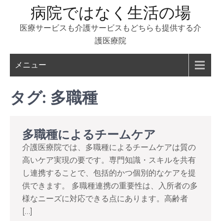
コ
病院ではなく生活の場
ン
医療サービスも介護サービスもどちらも提供する介
テ
護医療院
ン
ツ
メニュー
へ
ス
タグ:
多職種
キ
ッ
プ
多職種によるチームケア
介護医療院では、多職種によるチームケアは質の
高いケア実現の要です。専門知識・スキルを共有
し連携することで、包括的かつ個別的なケアを提
供できます。 多職種連携の重要性は、入所者の多
様なニーズに対応できる点にあります。高齢者
[…]