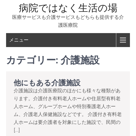
コ
病院ではなく生活の場
ン
医療サービスも介護サービスもどちらも提供する介
テ
護医療院
ン
ツ
メニュー
へ
ス
カテゴリー:
介護施設
キ
ッ
プ
他にもある介護施設
介護施設は介護医療院のほかにも様々な種類があ
ります。介護付き有料老人ホームや住居型有料老
人ホーム、グループホームや特別養護老人ホー
ム、介護老人保健施設などです。 介護付き有料老
人ホームは要介護者を対象にした施設で、民間の
[…]