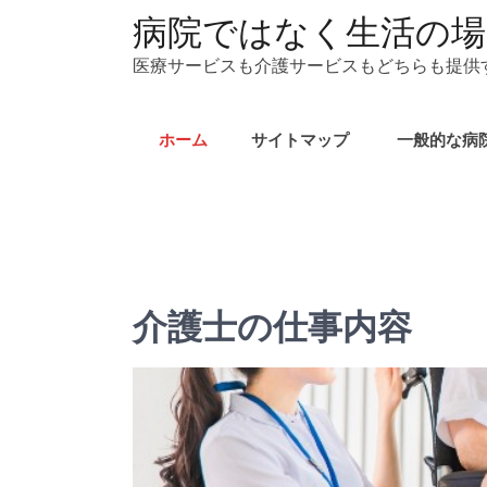
コ
病院ではなく生活の場
ン
医療サービスも介護サービスもどちらも提供
テ
ン
ツ
ホーム
サイトマップ
一般的な病
へ
ス
キ
ッ
プ
介護士の仕事内容