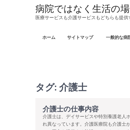
コ
病院ではなく生活の場
ン
医療サービスも介護サービスもどちらも提供
テ
ン
ツ
ホーム
サイトマップ
一般的な病
へ
ス
キ
ッ
プ
タグ:
介護士
介護士の仕事内容
介護士は、デイサービスや特別養護老人
れ異なっています。介護医療院も介護士