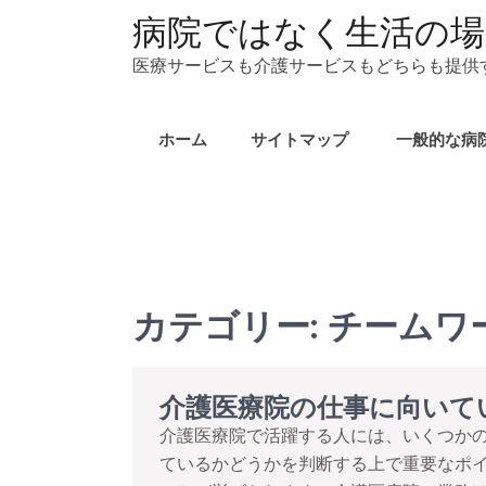
コ
病院ではなく生活の場
ン
医療サービスも介護サービスもどちらも提供
テ
ン
ツ
ホーム
サイトマップ
一般的な病
へ
ス
キ
ッ
プ
カテゴリー:
チームワ
介護医療院の仕事に向いて
介護医療院で活躍する人には、いくつか
ているかどうかを判断する上で重要なポ