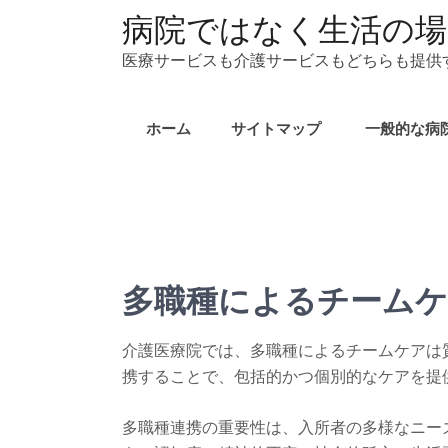
コ
病院ではなく生活の場
ン
医療サービスも介護サービスもどちらも提供
テ
ン
ツ
ホーム
サイトマップ
一般的な病
へ
ス
キ
ッ
プ
多職種によるチーム
介護医療院では、多職種によるチームケアは
携することで、包括的かつ個別的なケアを提
多職種連携の重要性は、入所者の多様なニー