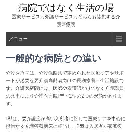
コ
病院ではなく生活の場
ン
医療サービスも介護サービスもどちらも提供する介
テ
護医療院
ン
ツ
メニュー
へ
ス
一般的な病院との違い
キ
ッ
プ
介護医療院は、介護保険法で定められた医療ケアやサポ
ートが必要な要介護高齢者向けの長期療養・生活施設で
す。介護医療院には、医師や看護師だけでなく介護職員
の比率により介護医療院1型・2型の2つの形態がありま
す。
1型は、要介護度が高い入所者に対して医療ケアを中心に
提供する介護療養病床に相当し、2型は入居者が家庭復